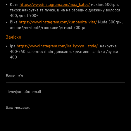
Катя
https://www.instagram.com/mua_kates/
макіяж 500грн,
також накрутка та пучки, ціна на середню довжину волосся
400, довгі 500+
Віка
https://www.instagram.com/kunpanita_vita/
Nude 500грн,
денний/вечірній/святковий/смокі 700грн
Зачіски
Іра
https://www.instagram.com/ira_lytvyn__style/
накрутка
400-550 залежності від довжини, креативні зачіски /пучки
400