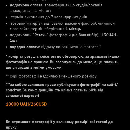
додаткова оплата
трансфера якщо студія/локація
знаходиться за містом
термін виконання до 7 календарних днів
готовий матеріал відправлю власним файлообмінником
мого сайта, термін зберігання
1 місяць
додатковий
"Ретачь"
фотографій (на Ваш вибір) -
130UAH -
1шт
порядок оплати:
відразу по закінченню фотосесії
*
колір та ретуш с клієнтом не обговорюю
,
за зразками інших
фотографів не працюю. Ви звернулись до мене, а це значить,
що ви згодні з моїми умовами.
**
сирі фотографії надсилаю зменшеного розміру
***за собою залишаю право публікувати фотографії на сайті/
соцсітях. За конфіденційність клієнт платить 60% від
загальної
вартості
10000 UAH/260USD
Ви отримаєте фотографії у великому розмірі які готові до
друку.