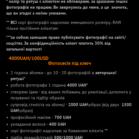
*
колір та ретуш с клієнтом не обговорюю
,
за зразками інших
фотографів не працюю. Ви звернулись до мене, а це значить,
що ви згодні з моїми умовами.
** ВСІ
сирі фотографії надсилаю зменшеного розміру. RAW
тільки постійним клієнтам
***за собою залишаю право публікувати фотографії на сайті/
соцсітях. За конфіденційність клієнт платить 30% від
загальної
вартості
4000UAH/100USD
Фотосесія під ключ
2 година зйомки - до 10 - 20 фотографій в
авторської
ретуші*
робота фотографа 1 година
4000 UAH*
створюю ідею - від ваших побажань до реалізації, допомога у
позуванні та підбір образів
супровід стиліста на зйомці -
2000 UAH
\образ (від двух
1500
UAH
\образ)
професійний макіяж -
700 UAH
укладання волося -
400 UAH
сирі фотографіі надсилаю за бажанням клієнта
**
підбір локацій/студій
500/1000 UAH