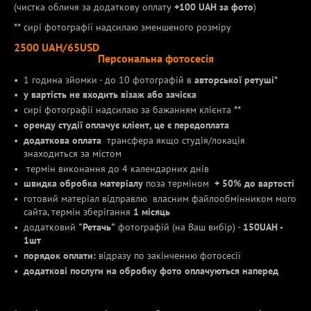
(чистка обличя за додаткову оплату
+100 UAH за фото
)
**
сирі фотографії надсилаю зменшеного розміру
2500 UAH/65USD
Персональна фотосесія
1 година зйомки - до 10 фотографій в
авторської ретуші*
у вартість не входить візаж або зачіска
сирі фотографіі надсилаю за бажанням клієнта
**
оренду студії оплачує кліент, це є передоплата
додаткова оплата
трансфера якщо студія/локація
знаходиться за містом
термін виконання до 4 календарних днів
швидка обробка матеріалу
поза терміном
+ 50% до вартості
готовий матеріал відправлю власним файлообмінником мого
сайта, термін зберігання
1 місяць
додатковий
"Ретачь"
фотографій (на Ваш вибір) -
150UAH -
1шт
порядок оплати:
відразу по закінченню фотосесії
додаткові послуги на обробку фото оплачуються наперед