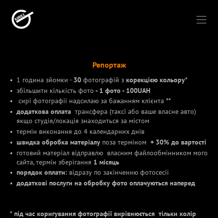
Репортаж
1 година зйомки -
30
фотографій з
корекцією
кольору*
збільшити кількість фото
- 1 фото - 100UAH
сирі фотографіі надсилаю за бажанням клієнта
**
додаткова оплата
трансфера (таксі або ваше власне авто)
якщо студія/локація знаходиться за містом
термін виконання до 4 календарних днів
швидка обробка матеріалу
поза терміном
+ 30% до вартості
готовий матеріал відправлю власним файлообмінником мого
сайта, термін зберігання
1 місяць
порядок оплати:
відразу по закінченню фотосесії
додаткові послуги на обробку фото оплачуються наперед
* під час коригування фотографії вирівнюється тільки колір